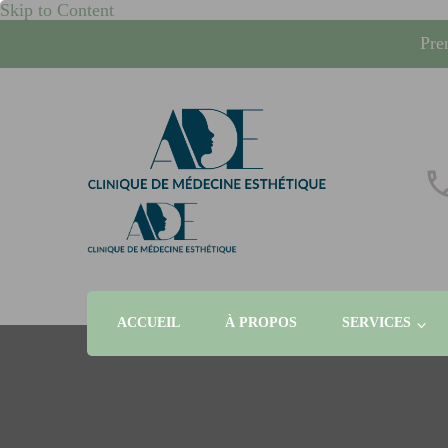
Skip to Content
Pre
whcrand
Injections Botox, fillers, visage, technologies micronee
ACCUEIL
À PROPOS
SERVICES