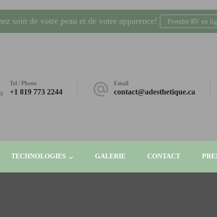
nez soin de votre peau et de votre apparence!
Prendre RV en li
dling, laser, radio-fréquence. Gatineau, Plateau AGORA
Tel / Phone
Email
+1 819 773 2244
contact@adesthetique.ca
TECHNOLOGIES
GALERIE
CONTACT
PRE