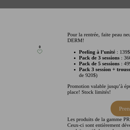
Pour la rentrée, faite peau n
DERM!
0
Peeling à l’unité
: 139$
Pack de 3 sessions
: 36
Pack de 5 sessions
: 49
Pack 3 session + trous
de 920$)
Promotion valable jusqu’à ép
place! Stock limités!
Pren
Les produits de la gamme PR
Ceux-ci sont entièrement déve