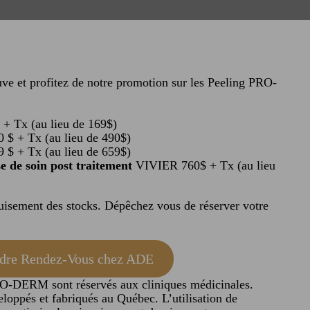
euve et profitez de notre promotion sur les Peeling PRO-
 + Tx (au lieu de 169$)
0 $ + Tx (au lieu de 490$)
9 $ + Tx (au lieu de 659$)
se de soin post traitement
VIVIER 760$ + Tx (au lieu
uisement des stocks. Dépêchez vous de réserver votre
dre Rendez-Vous chez ADE
O-DERM sont réservés aux cliniques médicinales.
loppés et fabriqués au Québec. L’utilisation de