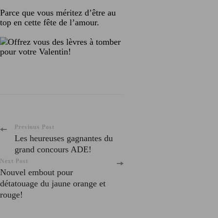
Parce que vous méritez d’être au
top en cette fête de l’amour.
Post
Previous Post
Les heureuses gagnantes du
grand concours ADE!
Navigation
Next Post
Nouvel embout pour
détatouage du jaune orange et
rouge!