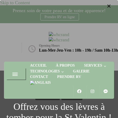
Skip to Content
Prenez soin de votre peau et de votre apparence!
Prendre RV en ligne
whcrand
Injections Botox, fillers, visage, technologies microneedling, laser,
radio-fréquence. Gatineau, Plateau AGORA
Opening Hours
etique.ca
Lun-Mer-Jeu-Ven : 10h - 19h / Sam 10h-13h
ACCUEIL
À PROPOS
SERVICES
TECHNOLOGIES
GALERIE
CONTACT
PRENDRE RV
ADE NEWS
SPECIAL
Offrez vous des lèvres à
tomber pour la St Valentin !