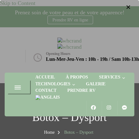
Skip to Content
Prenez soin de votre peau et de votre apparence!
Prendre RV en ligne
whcrand
Injections Botox, fillers, visage, technologies microneedling, laser,
radio-fréquence. Gatineau, Plateau AGORA
Opening Hours
etique.ca
Lun-Mer-Jeu-Ven : 10h - 19h / Sam 10h-13h
ACCUEIL
À PROPOS
SERVICES
TECHNOLOGIES
GALERIE
CONTACT
PRENDRE RV
Botox – Dysport
Home
Botox – Dysport