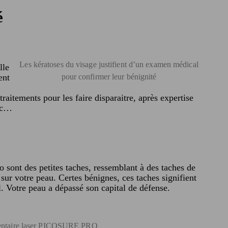
é
Les kératoses du visage justifient d’un examen médical
lle
pour confirmer leur bénignité
ent
aitements pour les faire disparaitre, après expertise
etc…
go sont des petites taches, ressemblant à des taches de
 sur votre peau. Certes bénignes, ces taches signifient
l. Votre peau a dépassé son capital de défense.
mentaire laser PICOSURE PRO