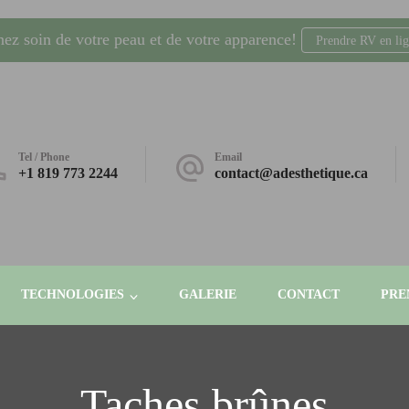
nez soin de votre peau et de votre apparence!
Prendre RV en li
dling, laser, radio-fréquence. Gatineau, Plateau AGORA
Tel / Phone
Email
+1 819 773 2244
contact@adesthetique.ca
TECHNOLOGIES
GALERIE
CONTACT
PRE
Taches brûnes