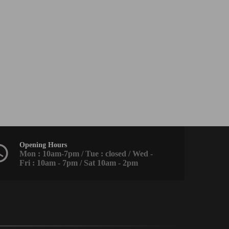
Opening Hours
Mon : 10am-7pm / Tue : closed / Wed -
Fri : 10am - 7pm / Sat 10am - 2pm