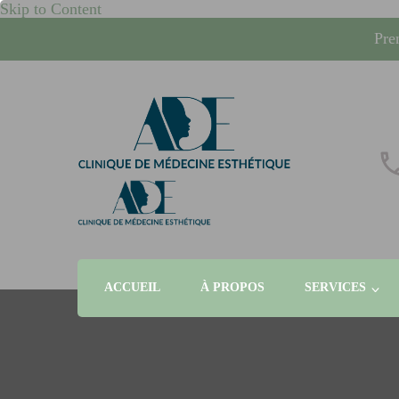
Skip to Content
Pre
whcrand
Injections Botox, fillers, visage, technologies micronee
ACCUEIL
À PROPOS
SERVICES