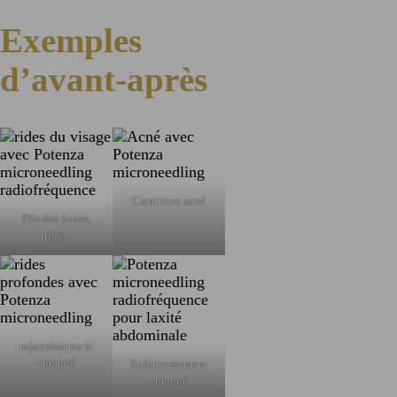
Exemples
d’avant-après
Cicatrices acné
Plis des joues,
rides
rajeunissement
cutanné
Rafermissement
cutanné