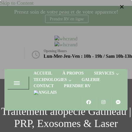
Skip to Content
Prenez soin de votre peau et de votre apparence!
Prendre RV en ligne
whcrand
Injections Botox, fillers, visage, technologies microneedling, laser,
radio-fréquence. Gatineau, Plateau AGORA
Opening Hours
etique.ca
Lun-Mer-Jeu-Ven : 10h - 19h / Sam 10h-13h
ACCUEIL
À PROPOS
SERVICES
TECHNOLOGIES
GALERIE
CONTACT
PRENDRE RV
Traitement alopécie Gatineau |
PRP, Exosomes & Laser