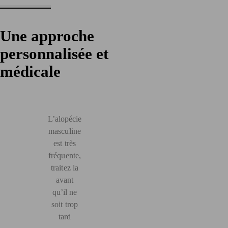
Une approche
personnalisée et
médicale
L’alopécie
masculine
est très
fréquente,
traitez la
avant
qu’il ne
soit trop
tard