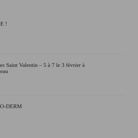
E !
es Saint Valentin – 5 à 7 le 3 février à
neau
PRO-DERM