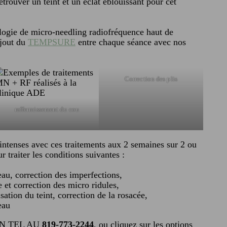
etrouver un teint et un éclat éblouissant pour cet
logie de micro-needling radiofréquence haut de
ajout du
TEMPSURE
entre chaque séance avec nos
Correction des plis
raffermissement du cou
 intenses avec ces traitements aux 2 semaines sur 2 ou
r traiter les conditions suivantes :
au, correction des imperfections,
 et correction des micro ridules,
sation du teint, correction de la rosacée,
eau
N TEL AU
819-773-2244
, ou cliquez sur les options