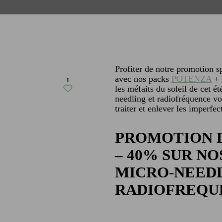
Profiter de notre promotion s
avec nos packs
POTENZA
+
1
les méfaits du soleil de cet é
needling et radiofréquence von
traiter et enlever les imperfec
PROMOTION D
– 40% SUR N
MICRO-NEEDL
RADIOFREQU