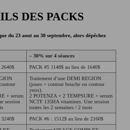
ILS DES PACKS
que du 23 aout au 30 septembre, alors dépêchez
– 30% sur 4 séances
e 2640$
PACK #5 1148$ au lieu de 1640$
EGION
Traitement d’une DEMI REGION
contour
(joues + contour bouche ou contour
yeux).
E + serum
2 POTENZA + 2 TEMPSURE + serum
e session
NCTF 135HA vitamines. Une session
is
toutes les 2 semaines / 2 mois
e 3240$
PACK #6 : 1512$ au lieu de 2160$
LET.
Traitement VISAGE COMPLET.