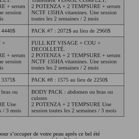
E + serum
2 POTENZA + 2 TEMPSURE + serum
e session
NCTF 135HA vitamines. Une session
is
toutes les 2 semaines / 2 mois
e 4440$
PACK #7 : 2072$ au lieu de 2960$
 +
FULL KIT VISAGE + COU +
DECOLLETÉ.
E + serum
2 POTENZA + 2 TEMPSURE + serum
e session
NCTF 135HA vitamines. Une session
is
toutes les 2 semaines / 2 mois
e 3375$
PACK #8 : 1575 au lieu de 2250$
bras ou
BODY PACK : abdomen ou bras ou
cuisses
RE Une
2 POTENZA + 2 TEMPSURE Une
s / 3 mois
session toutes les 2 semaines / 3 mois
pour s’occuper de votre peau après ce bel été