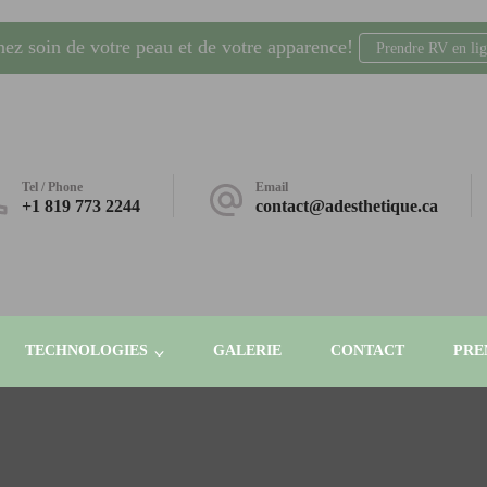
nez soin de votre peau et de votre apparence!
Prendre RV en li
dling, laser, radio-fréquence. Gatineau, Plateau AGORA
Tel / Phone
Email
+1 819 773 2244
contact@adesthetique.ca
TECHNOLOGIES
GALERIE
CONTACT
PRE