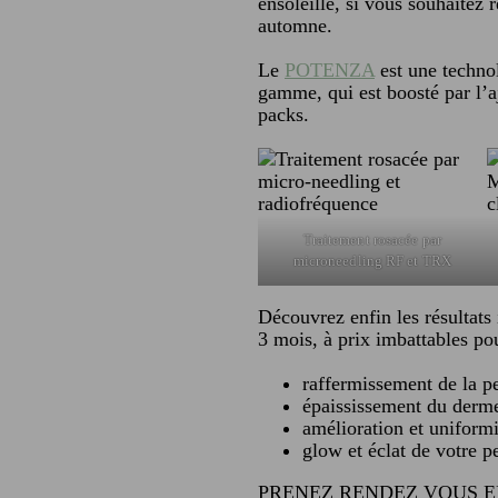
ensoleillé, si vous souhaitez r
automne.
Le
POTENZA
est une techno
gamme, qui est boosté par l’
packs.
Traitement rosacée par
microneedling RF et TRX
Découvrez enfin les résultats
3 mois, à prix imbattables pou
raffermissement de la pe
épaississement du derme
amélioration et uniformi
glow et éclat de votre p
PRENEZ RENDEZ VOUS E