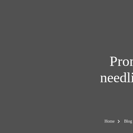
Pro
needl
Home
Blo