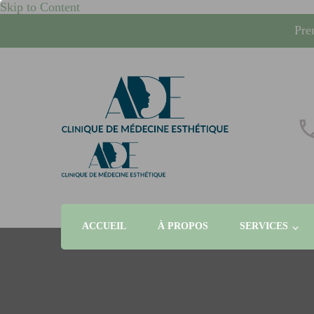
Skip to Content
Pre
whcrand
Injections Botox, fillers, visage, technologies micronee
ACCUEIL
À PROPOS
SERVICES