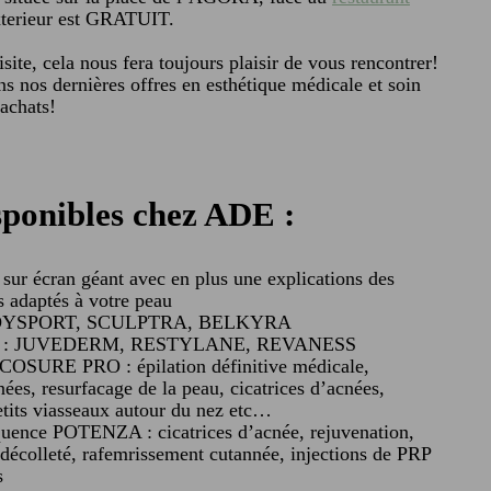
xterieur est GRATUIT.
site, cela nous fera toujours plaisir de vous rencontrer!
ns nos dernières offres en esthétique médicale et soin
’achats!
sponibles chez ADE :
 sur écran géant avec en plus une explications des
s adaptés à votre peau
X, DYSPORT, SCULPTRA, BELKYRA
nts : JUVEDERM, RESTYLANE, REVANESS
ICOSURE PRO : épilation définitive médicale,
ées, resurfacage de la peau, cicatrices d’acnées,
etits viasseaux autour du nez etc…
quence POTENZA : cicatrices d’acnée, rejuvenation,
 décolleté, rafemrissement cutannée, injections de PRP
s