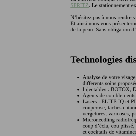
SPRITZ
. Le stationnement e
N’hésitez pas à nous rendre vi
Et ainsi nous vous présentero
de la peau. Sans obligation d
Technologies di
Analyse de votre visage
différents soins proposé
Injectables : BOTO
Agents de combleme
Lasers : ELITE IQ et P
couperose, taches cutann
vergetures, varicoses, p
Microneedling radiofré
coup d’écla, cou plissé,
et cocktails de vitamine