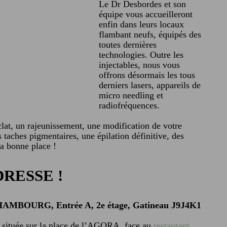
Le Dr Desbordes et son
équipe vous accueilleront
enfin dans leurs locaux
flambant neufs, équipés des
toutes dernières
technologies. Outre les
injectables, nous vous
offrons désormais les tous
derniers lasers, appareils de
micro needling et
radiofréquences.
lat, un rajeunissement, une modification de votre
es taches pigmentaires, une épilation définitive, des
la bonne place !
RESSE !
 HAMBOURG, Entrée A, 2e étage, Gatineau J9J4K1
 située sur la place de l’AGORA, face au
restaurant