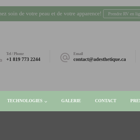
nez soin de votre peau et de votre apparence!
Prendre RV en li
dling, laser, radio-fréquence. Gatineau, Plateau AGORA
Tel / Phone
Email
+1 819 773 2244
contact@adesthetique.ca
TECHNOLOGIES
GALERIE
CONTACT
PRE