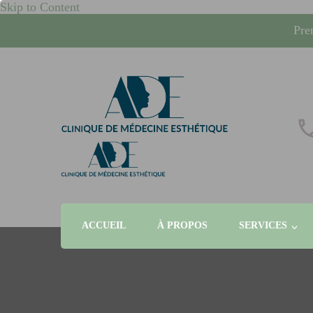
Skip to Content
Pre
whcrand
Injections Botox, fillers, visage, technologies micronee
ACCUEIL
À PROPOS
SERVICES