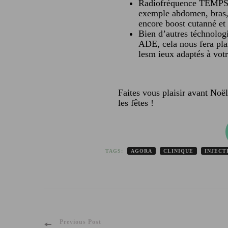
Radiofréquence TEMPSUR
exemple abdomen, bras, 
encore boost cutanné et
Bien d’autres téchnolog
ADE, cela nous fera plai
lesm ieux adaptés à votr
Faites vous plaisir avant Noë
les fêtes !
TAGS:
AGORA
CLINIQUE
INJECT
Previous Post