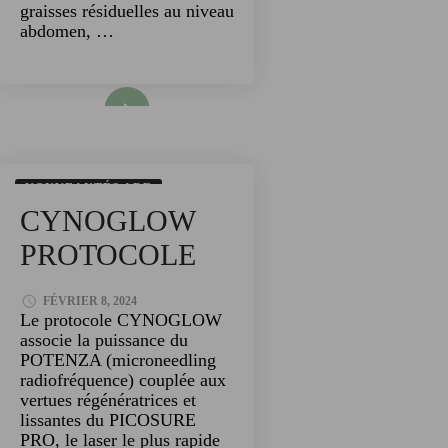
graisses résiduelles au niveau
abdomen, …
Read More
NOUVEAUTÉS ADE
CYNOGLOW
TECHNOLOGIES
PROTOCOLE
FÉVRIER 8, 2024
Le protocole CYNOGLOW
associe la puissance du
POTENZA (microneedling
radiofréquence) couplée aux
vertues régénératrices et
lissantes du PICOSURE
PRO, le laser le plus rapide