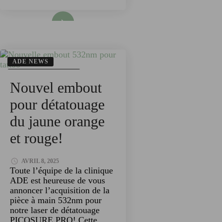
Read More
ADE NEWS
NOUVEAUTÉS ADE
Nouvel embout
TECHNOLOGIES
pour détatouage
du jaune orange
et rouge!
AVRIL 8, 2025
Toute l’équipe de la clinique
ADE est heureuse de vous
annoncer l’acquisition de la
pièce à main 532nm pour
notre laser de détatouage
PICOSURE PRO! Cette