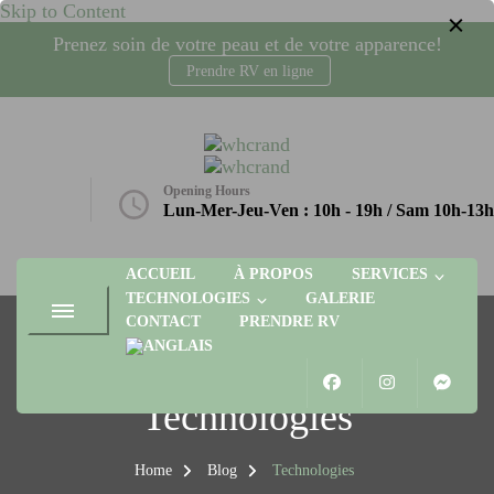
Skip to Content
Prenez soin de votre peau et de votre apparence!
Prendre RV en ligne
whcrand
Injections Botox, fillers, visage, technologies microneedling, laser,
radio-fréquence. Gatineau, Plateau AGORA
Opening Hours
etique.ca
Lun-Mer-Jeu-Ven : 10h - 19h / Sam 10h-13h
ACCUEIL
À PROPOS
SERVICES
TECHNOLOGIES
GALERIE
CONTACT
PRENDRE RV
Technologies
Home
Blog
Technologies